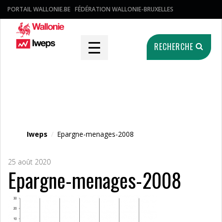
PORTAIL WALLONIE.BE
FÉDÉRATION WALLONIE-BRUXELLES
☰
RECHERCHE
Fichier média
Iweps
/
Epargne-menages-2008
25 août 2020
Epargne-menages-2008