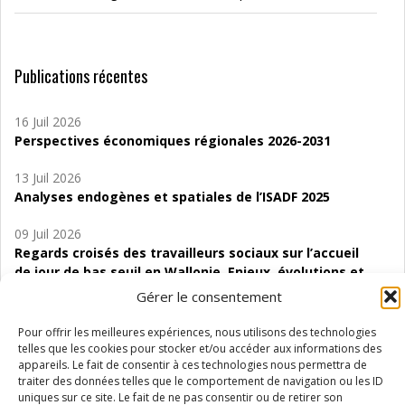
Publications récentes
16 Juil 2026
Perspectives économiques régionales 2026-2031
13 Juil 2026
Analyses endogènes et spatiales de l’ISADF 2025
09 Juil 2026
Regards croisés des travailleurs sociaux sur l’accueil
de jour de bas seuil en Wallonie. Enjeux, évolutions et
perspectives
Gérer le consentement
06 Juil 2026
Pour offrir les meilleures expériences, nous utilisons des technologies
Étude d’évaluabilité des Structures
telles que les cookies pour stocker et/ou accéder aux informations des
d’accompagnement à l’autocréation d’emploi (SAACE)
appareils. Le fait de consentir à ces technologies nous permettra de
traiter des données telles que le comportement de navigation ou les ID
uniques sur ce site. Le fait de ne pas consentir ou de retirer son
01 Juil 2026