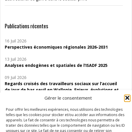
Publications récentes
16 Juil 2026
Perspectives économiques régionales 2026-2031
13 Juil 2026
Analyses endogènes et spatiales de l’ISADF 2025
09 Juil 2026
Regards croisés des travailleurs sociaux sur l’accueil
de jour de bas seuil en Wallonie. Enjeux, évolutions et
perspectives
Gérer le consentement
06 Juil 2026
Pour offrir les meilleures expériences, nous utilisons des technologies
Étude d’évaluabilité des Structures
telles que les cookies pour stocker et/ou accéder aux informations des
d’accompagnement à l’autocréation d’emploi (SAACE)
appareils. Le fait de consentir à ces technologies nous permettra de
traiter des données telles que le comportement de navigation ou les ID
uniques sur ce site. Le fait de ne pas consentir ou de retirer son