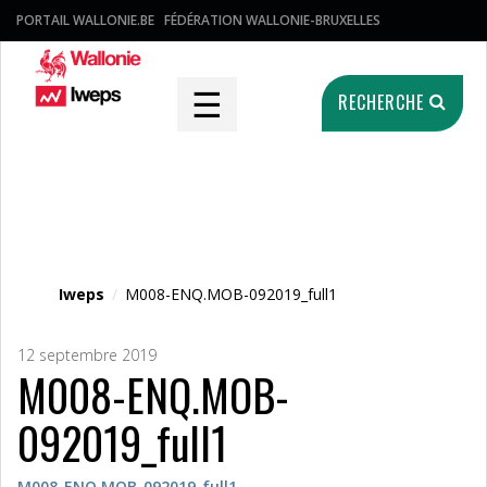
PORTAIL WALLONIE.BE
FÉDÉRATION WALLONIE-BRUXELLES
☰
RECHERCHE
Fichier média
Iweps
/
M008-ENQ.MOB-092019_full1
12 septembre 2019
M008-ENQ.MOB-
092019_full1
M008-ENQ.MOB-092019_full1