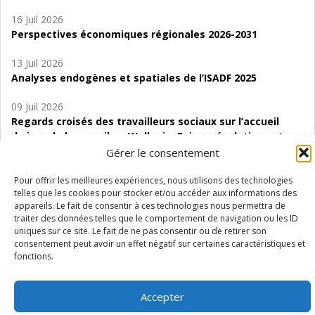
16 Juil 2026
Perspectives économiques régionales 2026-2031
13 Juil 2026
Analyses endogènes et spatiales de l’ISADF 2025
09 Juil 2026
Regards croisés des travailleurs sociaux sur l’accueil
de jour de bas seuil en Wallonie. Enjeux, évolutions et
perspectives
Gérer le consentement
06 Juil 2026
Pour offrir les meilleures expériences, nous utilisons des technologies
telles que les cookies pour stocker et/ou accéder aux informations des
Étude d’évaluabilité des Structures
appareils. Le fait de consentir à ces technologies nous permettra de
d’accompagnement à l’autocréation d’emploi (SAACE)
traiter des données telles que le comportement de navigation ou les ID
uniques sur ce site. Le fait de ne pas consentir ou de retirer son
01 Juil 2026
consentement peut avoir un effet négatif sur certaines caractéristiques et
Pénurie du personnel infirmier :quels indicateurs
fonctions.
d’offre de soins pour comprendre la situation en
Wallonie ?
Accepter