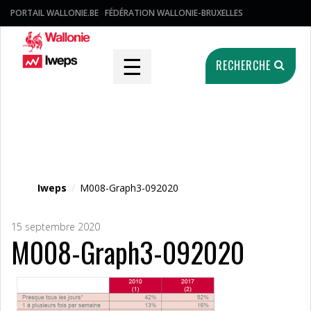
PORTAIL WALLONIE.BE
FÉDÉRATION WALLONIE-BRUXELLES
☰
RECHERCHE
Fichier média
Iweps
/
M008-Graph3-092020
15 septembre 2020
M008-Graph3-092020