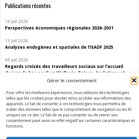
Publications récentes
16 Juil 2026
Perspectives économiques régionales 2026-2031
13 Juil 2026
Analyses endogènes et spatiales de l’ISADF 2025
09 Juil 2026
Regards croisés des travailleurs sociaux sur l’accueil
de jour de bas seuil en Wallonie. Enjeux, évolutions et
perspectives
Gérer le consentement
06 Juil 2026
Pour offrir les meilleures expériences, nous utilisons des technologies
Étude d’évaluabilité des Structures
telles que les cookies pour stocker et/ou accéder aux informations des
appareils. Le fait de consentir à ces technologies nous permettra de
d’accompagnement à l’autocréation d’emploi (SAACE)
traiter des données telles que le comportement de navigation ou les ID
uniques sur ce site. Le fait de ne pas consentir ou de retirer son
01 Juil 2026
consentement peut avoir un effet négatif sur certaines caractéristiques et
Pénurie du personnel infirmier :quels indicateurs
fonctions.
d’offre de soins pour comprendre la situation en
Wallonie ?