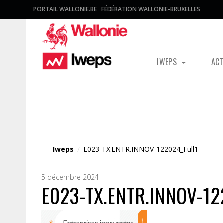
PORTAIL WALLONIE.BE
FÉDÉRATION WALLONIE-BRUXELLES
IWEPS
AC
Fichier média
Iweps
/
E023-TX.ENTR.INNOV-122024_Full1
5 décembre 2024
E023-TX.ENTR.INNOV-12