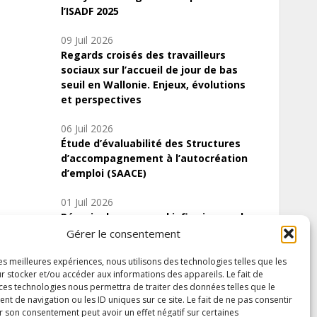
l’ISADF 2025
09 Juil 2026
Regards croisés des travailleurs
sociaux sur l’accueil de jour de bas
seuil en Wallonie. Enjeux, évolutions
et perspectives
06 Juil 2026
Étude d’évaluabilité des Structures
d’accompagnement à l’autocréation
d’emploi (SAACE)
01 Juil 2026
Pénurie du personnel infirmier :quels
indicateurs d’offre de soins pour
Gérer le consentement
comprendre la situation en Wallonie ?
les meilleures expériences, nous utilisons des technologies telles que les
r stocker et/ou accéder aux informations des appareils. Le fait de
 ces technologies nous permettra de traiter des données telles que le
 de navigation ou les ID uniques sur ce site. Le fait de ne pas consentir
Inscrivez-vous à notre newsletter
r son consentement peut avoir un effet négatif sur certaines