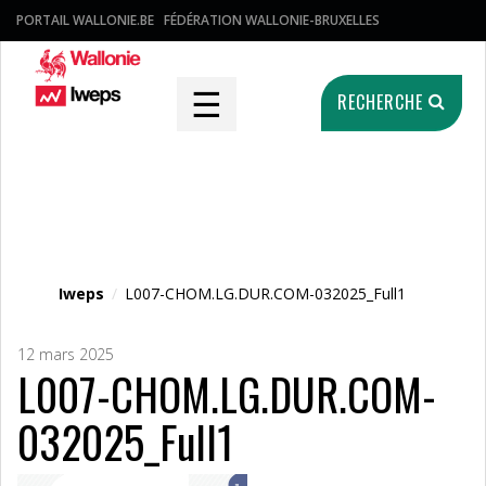
PORTAIL WALLONIE.BE
FÉDÉRATION WALLONIE-BRUXELLES
☰
RECHERCHE
Fichier média
Iweps
/
L007-CHOM.LG.DUR.COM-032025_Full1
12 mars 2025
L007-CHOM.LG.DUR.COM-
032025_Full1