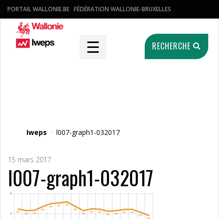
PORTAIL WALLONIE.BE
FÉDÉRATION WALLONIE-BRUXELLES
☰
RECHERCHE
Fichier média
Iweps
/
l007-graph1-032017
15 mars 2017
l007-graph1-032017