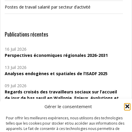
Postes de travail salarié par secteur d’activité
Publications récentes
16 Juil 2026
Perspectives économiques régionales 2026-2031
13 Juil 2026
Analyses endogènes et spatiales de l’ISADF 2025
09 Juil 2026
Regards croisés des travailleurs sociaux sur l’accueil
de jour de bas seuil en Wallonie. Enjeux, évolutions et
perspectives
Gérer le consentement
06 Juil 2026
Pour offrir les meilleures expériences, nous utilisons des technologies
Étude d’évaluabilité des Structures
telles que les cookies pour stocker et/ou accéder aux informations des
d’accompagnement à l’autocréation d’emploi (SAACE)
appareils. Le fait de consentir à ces technologies nous permettra de