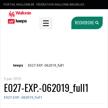
PORTAIL WALLONIE.BE
FÉDÉRATION WALLONIE-BRUXELLES
☰
RECHERCHE
Fichier média
Iweps
/
E027-EXP.-062019_full1
5 juin 2019
E027-EXP.-062019_full1
E027-EXP.-062019_full1