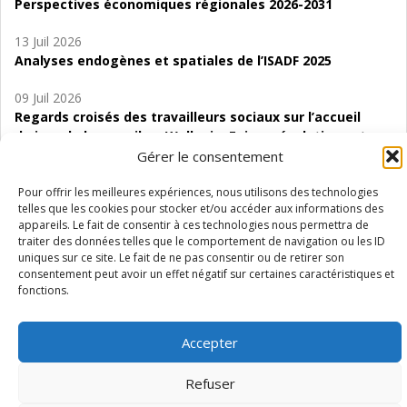
Perspectives économiques régionales 2026-2031
13 Juil 2026
Analyses endogènes et spatiales de l’ISADF 2025
09 Juil 2026
Regards croisés des travailleurs sociaux sur l’accueil
de jour de bas seuil en Wallonie. Enjeux, évolutions et
perspectives
Gérer le consentement
06 Juil 2026
Pour offrir les meilleures expériences, nous utilisons des technologies
telles que les cookies pour stocker et/ou accéder aux informations des
Étude d’évaluabilité des Structures
appareils. Le fait de consentir à ces technologies nous permettra de
d’accompagnement à l’autocréation d’emploi (SAACE)
traiter des données telles que le comportement de navigation ou les ID
uniques sur ce site. Le fait de ne pas consentir ou de retirer son
01 Juil 2026
consentement peut avoir un effet négatif sur certaines caractéristiques et
Pénurie du personnel infirmier :quels indicateurs
fonctions.
d’offre de soins pour comprendre la situation en
Wallonie ?
Accepter
Refuser