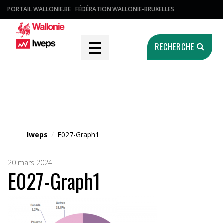
PORTAIL WALLONIE.BE
FÉDÉRATION WALLONIE-BRUXELLES
☰
RECHERCHE
Fichier média
Iweps
/
E027-Graph1
20 mars 2024
E027-Graph1