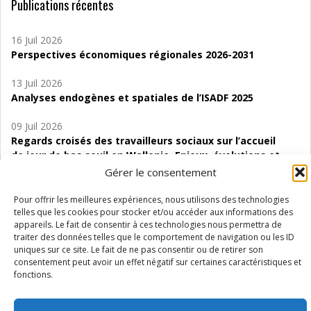
Publications récentes
16 Juil 2026
Perspectives économiques régionales 2026-2031
13 Juil 2026
Analyses endogènes et spatiales de l’ISADF 2025
09 Juil 2026
Regards croisés des travailleurs sociaux sur l’accueil
de jour de bas seuil en Wallonie. Enjeux, évolutions et
perspectives
Gérer le consentement
06 Juil 2026
Pour offrir les meilleures expériences, nous utilisons des technologies
Étude d’évaluabilité des Structures
telles que les cookies pour stocker et/ou accéder aux informations des
appareils. Le fait de consentir à ces technologies nous permettra de
d’accompagnement à l’autocréation d’emploi (SAACE)
traiter des données telles que le comportement de navigation ou les ID
uniques sur ce site. Le fait de ne pas consentir ou de retirer son
01 Juil 2026
consentement peut avoir un effet négatif sur certaines caractéristiques et
Pénurie du personnel infirmier :quels indicateurs
fonctions.
d’offre de soins pour comprendre la situation en
Wallonie ?