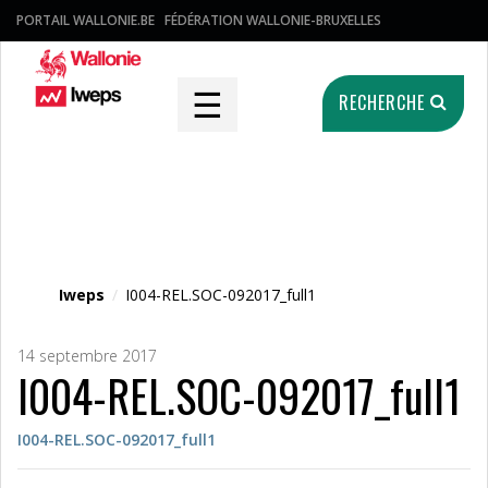
PORTAIL WALLONIE.BE
FÉDÉRATION WALLONIE-BRUXELLES
☰
RECHERCHE
Fichier média
Iweps
/
I004-REL.SOC-092017_full1
14 septembre 2017
I004-REL.SOC-092017_full1
I004-REL.SOC-092017_full1