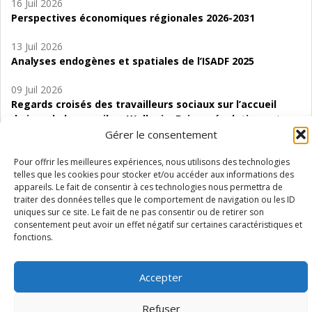
16 Juil 2026
Perspectives économiques régionales 2026-2031
13 Juil 2026
Analyses endogènes et spatiales de l’ISADF 2025
09 Juil 2026
Regards croisés des travailleurs sociaux sur l’accueil
de jour de bas seuil en Wallonie. Enjeux, évolutions et
perspectives
Gérer le consentement
06 Juil 2026
Pour offrir les meilleures expériences, nous utilisons des technologies
telles que les cookies pour stocker et/ou accéder aux informations des
Étude d’évaluabilité des Structures
appareils. Le fait de consentir à ces technologies nous permettra de
d’accompagnement à l’autocréation d’emploi (SAACE)
traiter des données telles que le comportement de navigation ou les ID
uniques sur ce site. Le fait de ne pas consentir ou de retirer son
01 Juil 2026
consentement peut avoir un effet négatif sur certaines caractéristiques et
Pénurie du personnel infirmier :quels indicateurs
fonctions.
d’offre de soins pour comprendre la situation en
Wallonie ?
Accepter
Refuser