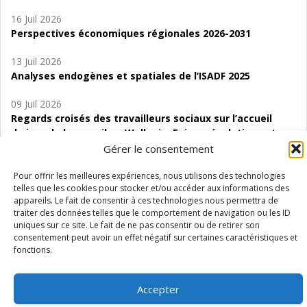
16 Juil 2026
Perspectives économiques régionales 2026-2031
13 Juil 2026
Analyses endogènes et spatiales de l’ISADF 2025
09 Juil 2026
Regards croisés des travailleurs sociaux sur l’accueil
de jour de bas seuil en Wallonie. Enjeux, évolutions et
perspectives
Gérer le consentement
06 Juil 2026
Pour offrir les meilleures expériences, nous utilisons des technologies
telles que les cookies pour stocker et/ou accéder aux informations des
Étude d’évaluabilité des Structures
appareils. Le fait de consentir à ces technologies nous permettra de
d’accompagnement à l’autocréation d’emploi (SAACE)
traiter des données telles que le comportement de navigation ou les ID
uniques sur ce site. Le fait de ne pas consentir ou de retirer son
01 Juil 2026
consentement peut avoir un effet négatif sur certaines caractéristiques et
Pénurie du personnel infirmier :quels indicateurs
fonctions.
d’offre de soins pour comprendre la situation en
Wallonie ?
Accepter