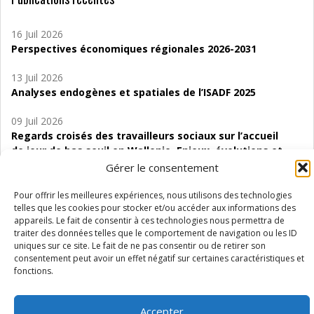
16 Juil 2026
Perspectives économiques régionales 2026-2031
13 Juil 2026
Analyses endogènes et spatiales de l’ISADF 2025
09 Juil 2026
Regards croisés des travailleurs sociaux sur l’accueil
de jour de bas seuil en Wallonie. Enjeux, évolutions et
perspectives
Gérer le consentement
06 Juil 2026
Pour offrir les meilleures expériences, nous utilisons des technologies
Étude d’évaluabilité des Structures
telles que les cookies pour stocker et/ou accéder aux informations des
appareils. Le fait de consentir à ces technologies nous permettra de
d’accompagnement à l’autocréation d’emploi (SAACE)
traiter des données telles que le comportement de navigation ou les ID
uniques sur ce site. Le fait de ne pas consentir ou de retirer son
01 Juil 2026
consentement peut avoir un effet négatif sur certaines caractéristiques et
Pénurie du personnel infirmier :quels indicateurs
fonctions.
d’offre de soins pour comprendre la situation en
Wallonie ?
Accepter