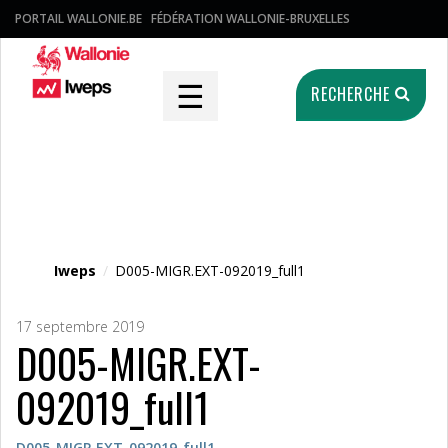
PORTAIL WALLONIE.BE
FÉDÉRATION WALLONIE-BRUXELLES
☰
RECHERCHE
Fichier média
Iweps
/
D005-MIGR.EXT-092019_full1
17 septembre 2019
D005-MIGR.EXT-
092019_full1
D005-MIGR.EXT-092019_full1