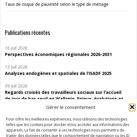
Taux de risque de pauvreté selon le type de ménage
Publications récentes
16 Juil 2026
Perspectives économiques régionales 2026-2031
13 Juil 2026
Analyses endogènes et spatiales de l’ISADF 2025
09 Juil 2026
Regards croisés des travailleurs sociaux sur l’accueil
de jour de bas seuil en Wallonie. Enjeux, évolutions et
perspectives
Gérer le consentement
06 Juil 2026
Pour offrir les meilleures expériences, nous utilisons des technologies
Étude d’évaluabilité des Structures
telles que les cookies pour stocker et/ou accéder aux informations des
d’accompagnement à l’autocréation d’emploi (SAACE)
appareils. Le fait de consentir à ces technologies nous permettra de
traiter des données telles que le comportement de navigation ou les ID