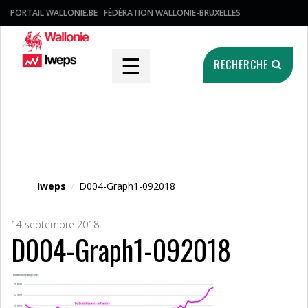
PORTAIL WALLONIE.BE
FÉDÉRATION WALLONIE-BRUXELLES
☰
RECHERCHE
Fichier média
Iweps
/
D004-Graph1-092018
14 septembre 2018
D004-Graph1-092018