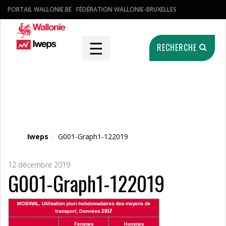
PORTAIL WALLONIE.BE
FÉDÉRATION WALLONIE-BRUXELLES
☰
RECHERCHE
Fichier média
Iweps
/
G001-Graph1-122019
12 décembre 2019
G001-Graph1-122019