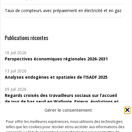
Taux de compteurs avec prépaiement en électricité et en gaz
Publications récentes
16 Juil 2026
Perspectives économiques régionales 2026-2031
13 Juil 2026
Analyses endogènes et spatiales de l’ISADF 2025
09 Juil 2026
Regards croisés des travailleurs sociaux sur l’accueil
de jour de bas seuil en Wallonie. Enjeux, évolutions et
perspectives
Gérer le consentement
06 Juil 2026
Pour offrir les meilleures expériences, nous utilisons des technologies
Étude d’évaluabilité des Structures
telles que les cookies pour stocker et/ou accéder aux informations des