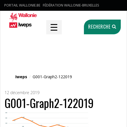
PORTAIL WALLONIE.BE
FÉDÉRATION WALLONIE-BRUXELLES
☰
RECHERCHE
Fichier média
Iweps
/
G001-Graph2-122019
12 décembre 2019
G001-Graph2-122019