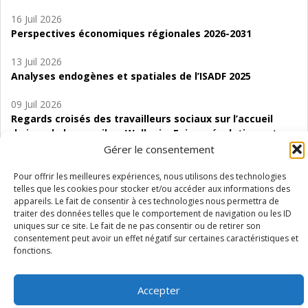
16 Juil 2026
Perspectives économiques régionales 2026-2031
13 Juil 2026
Analyses endogènes et spatiales de l’ISADF 2025
09 Juil 2026
Regards croisés des travailleurs sociaux sur l’accueil
de jour de bas seuil en Wallonie. Enjeux, évolutions et
perspectives
Gérer le consentement
06 Juil 2026
Pour offrir les meilleures expériences, nous utilisons des technologies
telles que les cookies pour stocker et/ou accéder aux informations des
Étude d’évaluabilité des Structures
appareils. Le fait de consentir à ces technologies nous permettra de
d’accompagnement à l’autocréation d’emploi (SAACE)
traiter des données telles que le comportement de navigation ou les ID
uniques sur ce site. Le fait de ne pas consentir ou de retirer son
01 Juil 2026
consentement peut avoir un effet négatif sur certaines caractéristiques et
Pénurie du personnel infirmier :quels indicateurs
fonctions.
d’offre de soins pour comprendre la situation en
Wallonie ?
Accepter