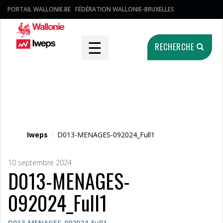
PORTAIL WALLONIE.BE
FÉDÉRATION WALLONIE-BRUXELLES
☰
RECHERCHE
Fichier média
Iweps
/
D013-MENAGES-092024_Full1
10 septembre 2024
D013-MENAGES-
092024_Full1
D013-MENAGES-092024_Full1