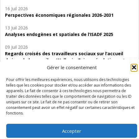
16 Juil 2026
Perspectives économiques régionales 2026-2031
13 Juil 2026
Analyses endogènes et spatiales de l’ISADF 2025
09 Juil 2026
Regards croisés des travailleurs sociaux sur l’accueil
de jour de bas seuil en Wallonie. Enjeux, évolutions et
perspectives
Gérer le consentement
06 Juil 2026
Pour offrir les meilleures expériences, nous utilisons des technologies
telles que les cookies pour stocker et/ou accéder aux informations des
Étude d’évaluabilité des Structures
appareils. Le fait de consentir à ces technologies nous permettra de
d’accompagnement à l’autocréation d’emploi (SAACE)
traiter des données telles que le comportement de navigation ou les ID
uniques sur ce site. Le fait de ne pas consentir ou de retirer son
01 Juil 2026
consentement peut avoir un effet négatif sur certaines caractéristiques et
Pénurie du personnel infirmier :quels indicateurs
fonctions.
d’offre de soins pour comprendre la situation en
Wallonie ?
Accepter