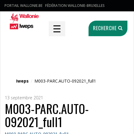
PORTAIL WALLONIE.BE
FÉDÉRATION WALLONIE-BRUXELLES
☰
RECHERCHE
Fichier média
Iweps
/
M003-PARC.AUTO-092021_full1
13 septembre 2021
M003-PARC.AUTO-
092021_full1
M003-PARC.AUTO-092021_full1