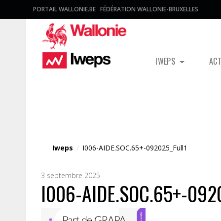
PORTAIL WALLONIE.BE
FÉDÉRATION WALLONIE-BRUXELLES
IWEPS
AC
Fichier média
Iweps
/
I006-AIDE.SOC.65+-092025_Full1
3 septembre 2025
I006-AIDE.SOC.65+-0920