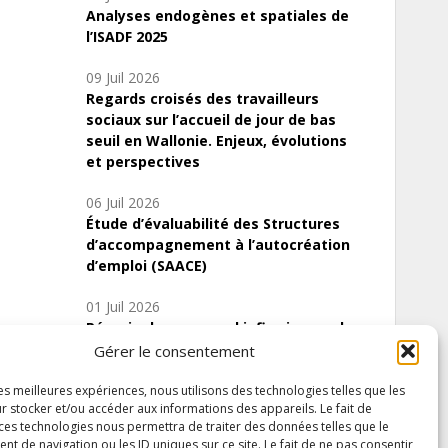
Analyses endogènes et spatiales de
l’ISADF 2025
09 Juil 2026
Regards croisés des travailleurs
sociaux sur l’accueil de jour de bas
seuil en Wallonie. Enjeux, évolutions
et perspectives
06 Juil 2026
Étude d’évaluabilité des Structures
d’accompagnement à l’autocréation
d’emploi (SAACE)
01 Juil 2026
Pénurie du personnel infirmier :quels
indicateurs d’offre de soins pour
Gérer le consentement
comprendre la situation en Wallonie ?
les meilleures expériences, nous utilisons des technologies telles que les
r stocker et/ou accéder aux informations des appareils. Le fait de
 ces technologies nous permettra de traiter des données telles que le
 de navigation ou les ID uniques sur ce site. Le fait de ne pas consentir