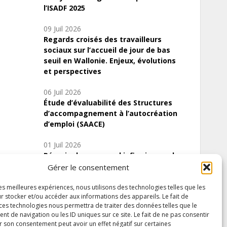
l’ISADF 2025
09 Juil 2026
Regards croisés des travailleurs
sociaux sur l’accueil de jour de bas
seuil en Wallonie. Enjeux, évolutions
et perspectives
06 Juil 2026
Étude d’évaluabilité des Structures
d’accompagnement à l’autocréation
d’emploi (SAACE)
01 Juil 2026
Pénurie du personnel infirmier :quels
indicateurs d’offre de soins pour
Gérer le consentement
comprendre la situation en Wallonie ?
les meilleures expériences, nous utilisons des technologies telles que les
r stocker et/ou accéder aux informations des appareils. Le fait de
 ces technologies nous permettra de traiter des données telles que le
 de navigation ou les ID uniques sur ce site. Le fait de ne pas consentir
Inscrivez-vous à notre newsletter
r son consentement peut avoir un effet négatif sur certaines