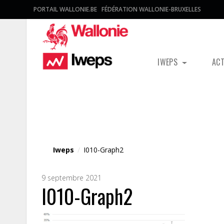
PORTAIL WALLONIE.BE
FÉDÉRATION WALLONIE-BRUXELLES
IWEPS
AC
Fichier média
Iweps
/
I010-Graph2
9 septembre 2021
I010-Graph2