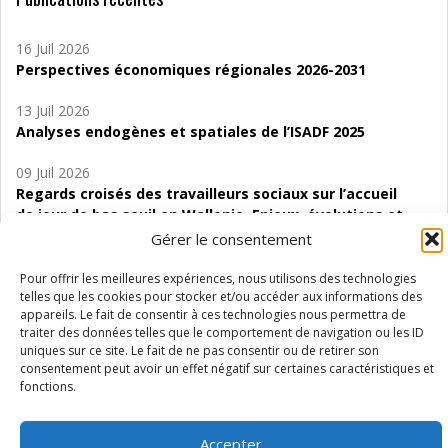
16 Juil 2026
Perspectives économiques régionales 2026-2031
13 Juil 2026
Analyses endogènes et spatiales de l’ISADF 2025
09 Juil 2026
Regards croisés des travailleurs sociaux sur l’accueil
de jour de bas seuil en Wallonie. Enjeux, évolutions et
perspectives
Gérer le consentement
06 Juil 2026
Pour offrir les meilleures expériences, nous utilisons des technologies
Étude d’évaluabilité des Structures
telles que les cookies pour stocker et/ou accéder aux informations des
appareils. Le fait de consentir à ces technologies nous permettra de
d’accompagnement à l’autocréation d’emploi (SAACE)
traiter des données telles que le comportement de navigation ou les ID
uniques sur ce site. Le fait de ne pas consentir ou de retirer son
01 Juil 2026
consentement peut avoir un effet négatif sur certaines caractéristiques et
Pénurie du personnel infirmier :quels indicateurs
fonctions.
d’offre de soins pour comprendre la situation en
Wallonie ?
Accepter