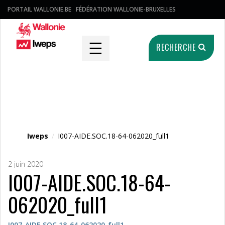
PORTAIL WALLONIE.BE
FÉDÉRATION WALLONIE-BRUXELLES
☰
RECHERCHE
Fichier média
Iweps
/
I007-AIDE.SOC.18-64-062020_full1
2 juin 2020
I007-AIDE.SOC.18-64-
062020_full1
I007-AIDE.SOC.18-64-062020_full1