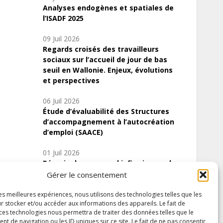
Analyses endogènes et spatiales de
l’ISADF 2025
09 Juil 2026
Regards croisés des travailleurs
sociaux sur l’accueil de jour de bas
seuil en Wallonie. Enjeux, évolutions
et perspectives
06 Juil 2026
Étude d’évaluabilité des Structures
d’accompagnement à l’autocréation
d’emploi (SAACE)
01 Juil 2026
Pénurie du personnel infirmier :quels
indicateurs d’offre de soins pour
Gérer le consentement
comprendre la situation en Wallonie ?
les meilleures expériences, nous utilisons des technologies telles que les
r stocker et/ou accéder aux informations des appareils. Le fait de
 ces technologies nous permettra de traiter des données telles que le
 de navigation ou les ID uniques sur ce site. Le fait de ne pas consentir