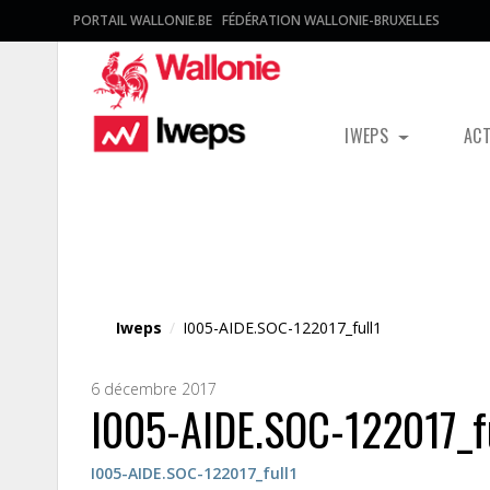
PORTAIL WALLONIE.BE
FÉDÉRATION WALLONIE-BRUXELLES
IWEPS
AC
Fichier média
Iweps
/
I005-AIDE.SOC-122017_full1
6 décembre 2017
I005-AIDE.SOC-122017_f
I005-AIDE.SOC-122017_full1