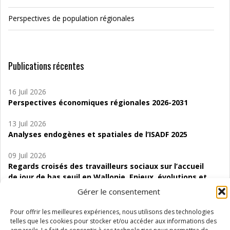
Perspectives de population régionales
Publications récentes
16 Juil 2026
Perspectives économiques régionales 2026-2031
13 Juil 2026
Analyses endogènes et spatiales de l’ISADF 2025
09 Juil 2026
Regards croisés des travailleurs sociaux sur l’accueil
de jour de bas seuil en Wallonie. Enjeux, évolutions et
perspectives
Gérer le consentement
06 Juil 2026
Pour offrir les meilleures expériences, nous utilisons des technologies
Étude d’évaluabilité des Structures
telles que les cookies pour stocker et/ou accéder aux informations des