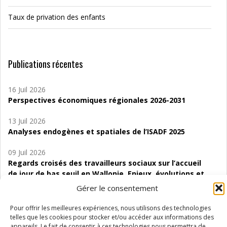
Taux de privation des enfants
Publications récentes
16 Juil 2026
Perspectives économiques régionales 2026-2031
13 Juil 2026
Analyses endogènes et spatiales de l’ISADF 2025
09 Juil 2026
Regards croisés des travailleurs sociaux sur l’accueil
de jour de bas seuil en Wallonie. Enjeux, évolutions et
perspectives
Gérer le consentement
06 Juil 2026
Pour offrir les meilleures expériences, nous utilisons des technologies
Étude d’évaluabilité des Structures
telles que les cookies pour stocker et/ou accéder aux informations des
d’accompagnement à l’autocréation d’emploi (SAACE)
appareils. Le fait de consentir à ces technologies nous permettra de