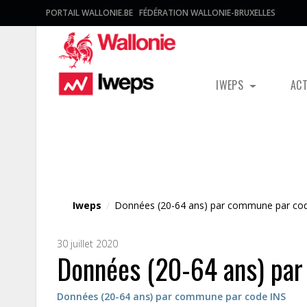
PORTAIL WALLONIE.BE
FÉDÉRATION WALLONIE-BRUXELLES
IWEPS
AC
Fichier média
Iweps
/
Données (20-64 ans) par commune par co
30 juillet 2020
Données (20-64 ans) pa
Données (20-64 ans) par commune par code INS