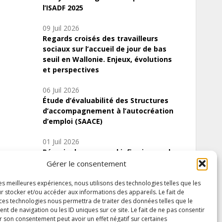
l’ISADF 2025
09 Juil 2026
Regards croisés des travailleurs
sociaux sur l’accueil de jour de bas
seuil en Wallonie. Enjeux, évolutions
et perspectives
06 Juil 2026
Étude d’évaluabilité des Structures
d’accompagnement à l’autocréation
d’emploi (SAACE)
01 Juil 2026
Pénurie du personnel infirmier :quels
indicateurs d’offre de soins pour
Gérer le consentement
comprendre la situation en Wallonie ?
les meilleures expériences, nous utilisons des technologies telles que les
r stocker et/ou accéder aux informations des appareils. Le fait de
 ces technologies nous permettra de traiter des données telles que le
 de navigation ou les ID uniques sur ce site. Le fait de ne pas consentir
Inscrivez-vous à notre newsletter
r son consentement peut avoir un effet négatif sur certaines