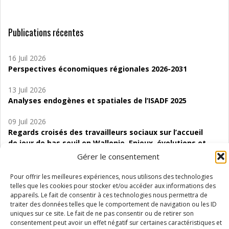
Publications récentes
16 Juil 2026
Perspectives économiques régionales 2026-2031
13 Juil 2026
Analyses endogènes et spatiales de l’ISADF 2025
09 Juil 2026
Regards croisés des travailleurs sociaux sur l’accueil
de jour de bas seuil en Wallonie. Enjeux, évolutions et
perspectives
Gérer le consentement
06 Juil 2026
Pour offrir les meilleures expériences, nous utilisons des technologies
Étude d’évaluabilité des Structures
telles que les cookies pour stocker et/ou accéder aux informations des
appareils. Le fait de consentir à ces technologies nous permettra de
d’accompagnement à l’autocréation d’emploi (SAACE)
traiter des données telles que le comportement de navigation ou les ID
uniques sur ce site. Le fait de ne pas consentir ou de retirer son
01 Juil 2026
consentement peut avoir un effet négatif sur certaines caractéristiques et
Pénurie du personnel infirmier :quels indicateurs