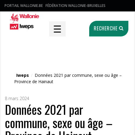
PORTAIL WALLONIE.BE
FÉDÉRATION WALLONIE-BRUXELLES
☰
RECHERCHE
Fichier média
Iweps
/
Données 2021 par commune, sexe ou âge –
Province de Hainaut
8 mars 2024
Données 2021 par
commune, sexe ou âge –