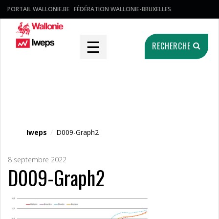
PORTAIL WALLONIE.BE
FÉDÉRATION WALLONIE-BRUXELLES
☰
RECHERCHE
Fichier média
Iweps
/
D009-Graph2
8 septembre 2022
D009-Graph2