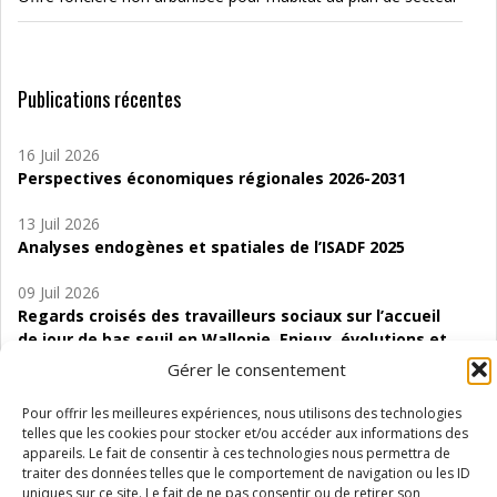
Publications récentes
16 Juil 2026
Perspectives économiques régionales 2026-2031
13 Juil 2026
Analyses endogènes et spatiales de l’ISADF 2025
09 Juil 2026
Regards croisés des travailleurs sociaux sur l’accueil
de jour de bas seuil en Wallonie. Enjeux, évolutions et
perspectives
Gérer le consentement
06 Juil 2026
Pour offrir les meilleures expériences, nous utilisons des technologies
Étude d’évaluabilité des Structures
telles que les cookies pour stocker et/ou accéder aux informations des
d’accompagnement à l’autocréation d’emploi (SAACE)
appareils. Le fait de consentir à ces technologies nous permettra de
traiter des données telles que le comportement de navigation ou les ID
uniques sur ce site. Le fait de ne pas consentir ou de retirer son