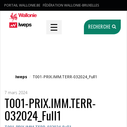
PORTAIL WALLONIE.BE
FÉDÉRATION WALLONIE-BRUXELLES
☰
RECHERCHE
Fichier média
Iweps
/
T001-PRIX.IMM.TERR-032024_Full1
7 mars 2024
T001-PRIX.IMM.TERR-
032024_Full1
T001-PRIX.IMM.TERR-032024_Full1