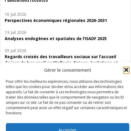
16 Juil 2026
Perspectives économiques régionales 2026-2031
13 Juil 2026
Analyses endogènes et spatiales de l’ISADF 2025
09 Juil 2026
Regards croisés des travailleurs sociaux sur l’accueil
de jour de bas seuil en Wallonie. Enjeux, évolutions et
perspectives
Gérer le consentement
06 Juil 2026
Pour offrir les meilleures expériences, nous utilisons des technologies
Étude d’évaluabilité des Structures
telles que les cookies pour stocker et/ou accéder aux informations des
appareils. Le fait de consentir à ces technologies nous permettra de
d’accompagnement à l’autocréation d’emploi (SAACE)
traiter des données telles que le comportement de navigation ou les ID
uniques sur ce site. Le fait de ne pas consentir ou de retirer son
01 Juil 2026
consentement peut avoir un effet négatif sur certaines caractéristiques et
Pénurie du personnel infirmier :quels indicateurs
fonctions.
d’offre de soins pour comprendre la situation en
Wallonie ?
Accepter