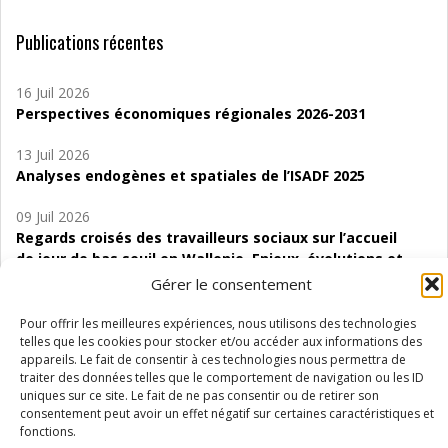
Publications récentes
16 Juil 2026
Perspectives économiques régionales 2026-2031
13 Juil 2026
Analyses endogènes et spatiales de l’ISADF 2025
09 Juil 2026
Regards croisés des travailleurs sociaux sur l’accueil
de jour de bas seuil en Wallonie. Enjeux, évolutions et
perspectives
Gérer le consentement
06 Juil 2026
Pour offrir les meilleures expériences, nous utilisons des technologies
Étude d’évaluabilité des Structures
telles que les cookies pour stocker et/ou accéder aux informations des
appareils. Le fait de consentir à ces technologies nous permettra de
d’accompagnement à l’autocréation d’emploi (SAACE)
traiter des données telles que le comportement de navigation ou les ID
uniques sur ce site. Le fait de ne pas consentir ou de retirer son
01 Juil 2026
consentement peut avoir un effet négatif sur certaines caractéristiques et
Pénurie du personnel infirmier :quels indicateurs
fonctions.
d’offre de soins pour comprendre la situation en