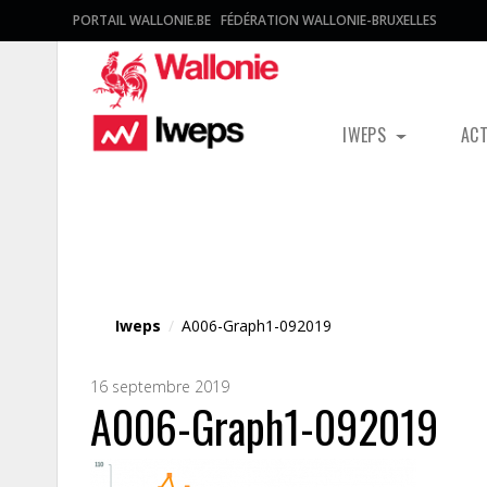
PORTAIL WALLONIE.BE
FÉDÉRATION WALLONIE-BRUXELLES
IWEPS
AC
Fichier média
Iweps
/
A006-Graph1-092019
16 septembre 2019
A006-Graph1-092019