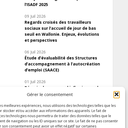
l’ISADF 2025
09 Juil 2026
Regards croisés des travailleurs
sociaux sur l’accueil de jour de bas
seuil en Wallonie. Enjeux, évolutions
et perspectives
06 Juil 2026
Étude d’évaluabilité des Structures
d’accompagnement à l’autocréation
d’emploi (SAACE)
01 Juil 2026
Pénurie du personnel infirmier :quels
indicateurs d’offre de soins pour
Gérer le consentement
comprendre la situation en Wallonie ?
les meilleures expériences, nous utilisons des technologies telles que les
r stocker et/ou accéder aux informations des appareils. Le fait de
 ces technologies nous permettra de traiter des données telles que le
 de navigation ou les ID uniques sur ce site. Le fait de ne pas consentir
Inscrivez-vous à notre newsletter
r son consentement peut avoir un effet négatif sur certaines