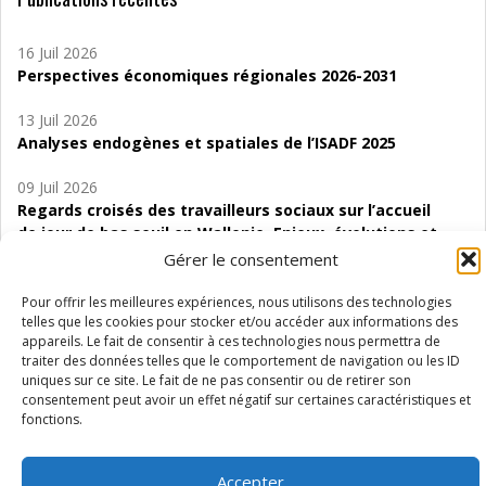
16 Juil 2026
Perspectives économiques régionales 2026-2031
13 Juil 2026
Analyses endogènes et spatiales de l’ISADF 2025
09 Juil 2026
Regards croisés des travailleurs sociaux sur l’accueil
de jour de bas seuil en Wallonie. Enjeux, évolutions et
perspectives
Gérer le consentement
06 Juil 2026
Pour offrir les meilleures expériences, nous utilisons des technologies
Étude d’évaluabilité des Structures
telles que les cookies pour stocker et/ou accéder aux informations des
appareils. Le fait de consentir à ces technologies nous permettra de
d’accompagnement à l’autocréation d’emploi (SAACE)
traiter des données telles que le comportement de navigation ou les ID
uniques sur ce site. Le fait de ne pas consentir ou de retirer son
01 Juil 2026
consentement peut avoir un effet négatif sur certaines caractéristiques et
Pénurie du personnel infirmier :quels indicateurs
fonctions.
d’offre de soins pour comprendre la situation en
Wallonie ?
Accepter