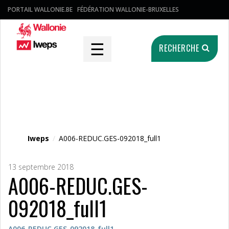
PORTAIL WALLONIE.BE
FÉDÉRATION WALLONIE-BRUXELLES
☰
RECHERCHE
Fichier média
Iweps
/
A006-REDUC.GES-092018_full1
13 septembre 2018
A006-REDUC.GES-
092018_full1
A006-REDUC.GES-092018_full1