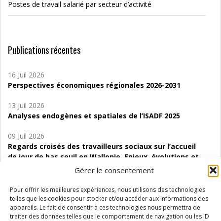
Postes de travail salarié par secteur d’activité
Publications récentes
16 Juil 2026
Perspectives économiques régionales 2026-2031
13 Juil 2026
Analyses endogènes et spatiales de l’ISADF 2025
09 Juil 2026
Regards croisés des travailleurs sociaux sur l’accueil
de jour de bas seuil en Wallonie. Enjeux, évolutions et
perspectives
Gérer le consentement
06 Juil 2026
Pour offrir les meilleures expériences, nous utilisons des technologies
Étude d’évaluabilité des Structures
telles que les cookies pour stocker et/ou accéder aux informations des
d’accompagnement à l’autocréation d’emploi (SAACE)
appareils. Le fait de consentir à ces technologies nous permettra de
traiter des données telles que le comportement de navigation ou les ID