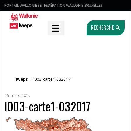
PORTAIL WALLONIE.BE
FÉDÉRATION WALLONIE-BRUXELLES
☰
RECHERCHE
Fichier média
Iweps
/
i003-carte1-032017
15 mars 2017
i003-carte1-032017