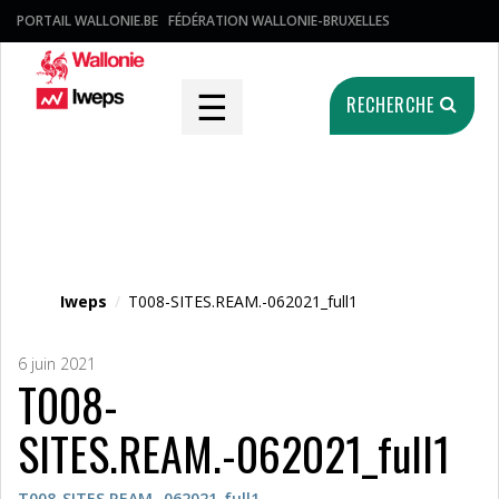
PORTAIL WALLONIE.BE
FÉDÉRATION WALLONIE-BRUXELLES
☰
RECHERCHE
Fichier média
Iweps
/
T008-SITES.REAM.-062021_full1
6 juin 2021
T008-
SITES.REAM.-062021_full1
T008-SITES.REAM.-062021_full1