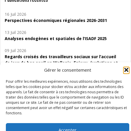
16 Juil 2026
Perspectives économiques régionales 2026-2031
13 Juil 2026
Analyses endogènes et spatiales de l’ISADF 2025
09 Juil 2026
Regards croisés des travailleurs sociaux sur l’accueil
de jour de bas seuil en Wallonie. Enjeux, évolutions et
perspectives
Gérer le consentement
06 Juil 2026
Pour offrir les meilleures expériences, nous utilisons des technologies
Étude d’évaluabilité des Structures
telles que les cookies pour stocker et/ou accéder aux informations des
appareils. Le fait de consentir à ces technologies nous permettra de
d’accompagnement à l’autocréation d’emploi (SAACE)
traiter des données telles que le comportement de navigation ou les ID
uniques sur ce site. Le fait de ne pas consentir ou de retirer son
01 Juil 2026
consentement peut avoir un effet négatif sur certaines caractéristiques et
Pénurie du personnel infirmier :quels indicateurs
fonctions.
d’offre de soins pour comprendre la situation en
Wallonie ?
Accepter