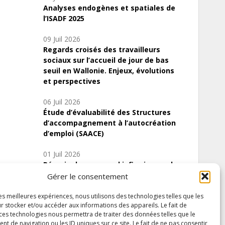
Analyses endogènes et spatiales de
l’ISADF 2025
09 Juil 2026
Regards croisés des travailleurs
sociaux sur l’accueil de jour de bas
seuil en Wallonie. Enjeux, évolutions
et perspectives
06 Juil 2026
Étude d’évaluabilité des Structures
d’accompagnement à l’autocréation
d’emploi (SAACE)
01 Juil 2026
Pénurie du personnel infirmier :quels
indicateurs d’offre de soins pour
Gérer le consentement
comprendre la situation en Wallonie ?
les meilleures expériences, nous utilisons des technologies telles que les
r stocker et/ou accéder aux informations des appareils. Le fait de
 ces technologies nous permettra de traiter des données telles que le
 de navigation ou les ID uniques sur ce site. Le fait de ne pas consentir