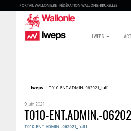
PORTAIL WALLONIE.BE
FÉDÉRATION WALLONIE-BRUXELLES
IWEPS
AC
Fichier média
Iweps
/
T010-ENT.ADMIN.-062021_full1
9 juin 2021
T010-ENT.ADMIN.-062021
T010-ENT.ADMIN.-062021_full1