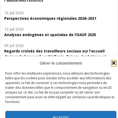
16 Juil 2026
Perspectives économiques régionales 2026-2031
13 Juil 2026
Analyses endogènes et spatiales de l’ISADF 2025
09 Juil 2026
Regards croisés des travailleurs sociaux sur l’accueil
de jour de bas seuil en Wallonie. Enjeux, évolutions et
perspectives
Gérer le consentement
06 Juil 2026
Pour offrir les meilleures expériences, nous utilisons des technologies
Étude d’évaluabilité des Structures
telles que les cookies pour stocker et/ou accéder aux informations des
appareils. Le fait de consentir à ces technologies nous permettra de
d’accompagnement à l’autocréation d’emploi (SAACE)
traiter des données telles que le comportement de navigation ou les ID
uniques sur ce site. Le fait de ne pas consentir ou de retirer son
01 Juil 2026
consentement peut avoir un effet négatif sur certaines caractéristiques et
Pénurie du personnel infirmier :quels indicateurs
fonctions.
d’offre de soins pour comprendre la situation en
Wallonie ?
Accepter