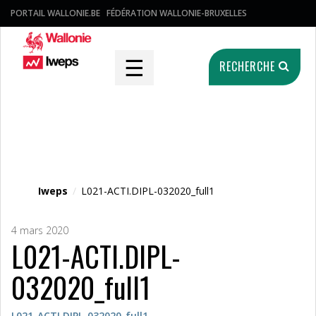
PORTAIL WALLONIE.BE
FÉDÉRATION WALLONIE-BRUXELLES
☰
RECHERCHE
Fichier média
Iweps
/
L021-ACTI.DIPL-032020_full1
4 mars 2020
L021-ACTI.DIPL-
032020_full1
L021-ACTI.DIPL-032020_full1