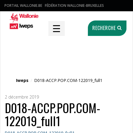
PORTAIL WALLONIE.BE
FÉDÉRATION WALLONIE-BRUXELLES
☰
RECHERCHE
Fichier média
Iweps
/
D018-ACCP.POP.COM-122019_full1
2 décembre 2019
D018-ACCP.POP.COM-
122019_full1
D018-ACCP.POP.COM-122019_full1