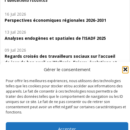
16 Juil 2026
Perspectives économiques régionales 2026-2031
13 Juil 2026
Analyses endogènes et spatiales de l’ISADF 2025
09 Juil 2026
Regards croisés des travailleurs sociaux sur l’accueil
de jour de bas seuil en Wallonie. Enjeux, évolutions et
perspectives
Gérer le consentement
06 Juil 2026
Pour offrir les meilleures expériences, nous utilisons des technologies
Étude d’évaluabilité des Structures
telles que les cookies pour stocker et/ou accéder aux informations des
appareils. Le fait de consentir à ces technologies nous permettra de
d’accompagnement à l’autocréation d’emploi (SAACE)
traiter des données telles que le comportement de navigation ou les ID
uniques sur ce site. Le fait de ne pas consentir ou de retirer son
01 Juil 2026
consentement peut avoir un effet négatif sur certaines caractéristiques et
Pénurie du personnel infirmier :quels indicateurs
fonctions.
d’offre de soins pour comprendre la situation en
Wallonie ?
Accepter