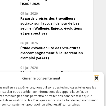
l’ISADF 2025
09 Juil 2026
Regards croisés des travailleurs
sociaux sur l’accueil de jour de bas
seuil en Wallonie. Enjeux, évolutions
et perspectives
06 Juil 2026
Étude d’évaluabilité des Structures
d’accompagnement à l’autocréation
d’emploi (SAACE)
01 Juil 2026
Pénurie du personnel infirmier :quels
indicateurs d’offre de soins pour
Gérer le consentement
comprendre la situation en Wallonie ?
les meilleures expériences, nous utilisons des technologies telles que les
r stocker et/ou accéder aux informations des appareils. Le fait de
 ces technologies nous permettra de traiter des données telles que le
 de navigation ou les ID uniques sur ce site. Le fait de ne pas consentir
Inscrivez-vous à notre newsletter
r son consentement peut avoir un effet négatif sur certaines