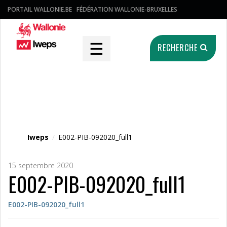
PORTAIL WALLONIE.BE
FÉDÉRATION WALLONIE-BRUXELLES
☰
RECHERCHE
Fichier média
Iweps
/
E002-PIB-092020_full1
15 septembre 2020
E002-PIB-092020_full1
E002-PIB-092020_full1