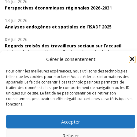
16 Juil 2026
Perspectives économiques régionales 2026-2031
13 Juil 2026
Analyses endogènes et spatiales de l’ISADF 2025
09 Juil 2026
Regards croisés des travailleurs sociaux sur l’accueil
de jour de bas seuil en Wallonie. Enjeux, évolutions et
perspectives
Gérer le consentement
06 Juil 2026
Pour offrir les meilleures expériences, nous utilisons des technologies
telles que les cookies pour stocker et/ou accéder aux informations des
Étude d’évaluabilité des Structures
appareils. Le fait de consentir à ces technologies nous permettra de
d’accompagnement à l’autocréation d’emploi (SAACE)
traiter des données telles que le comportement de navigation ou les ID
uniques sur ce site. Le fait de ne pas consentir ou de retirer son
01 Juil 2026
consentement peut avoir un effet négatif sur certaines caractéristiques et
Pénurie du personnel infirmier :quels indicateurs
fonctions.
d’offre de soins pour comprendre la situation en
Wallonie ?
Accepter
Refuser