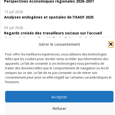
Perspectives économiques régionales 2026-2031
13 Juil 2026
Analyses endogènes et spatiales de l’ISADF 2025
09 Juil 2026
Regards croisés des travailleurs sociaux sur l’accueil
de jour de bas seuil en Wallonie. Enjeux, évolutions et
perspectives
Gérer le consentement
06 Juil 2026
Pour offrir les meilleures expériences, nous utilisons des technologies
telles que les cookies pour stocker et/ou accéder aux informations des
Étude d’évaluabilité des Structures
appareils. Le fait de consentir à ces technologies nous permettra de
d’accompagnement à l’autocréation d’emploi (SAACE)
traiter des données telles que le comportement de navigation ou les ID
uniques sur ce site. Le fait de ne pas consentir ou de retirer son
01 Juil 2026
consentement peut avoir un effet négatif sur certaines caractéristiques et
Pénurie du personnel infirmier :quels indicateurs
fonctions.
d’offre de soins pour comprendre la situation en
Wallonie ?
Accepter
Refuser