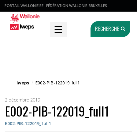
PORTAIL WALLONIE.BE
FÉDÉRATION WALLONIE-BRUXELLES
☰
RECHERCHE
Fichier média
Iweps
/
E002-PIB-122019_full1
2 décembre 2019
E002-PIB-122019_full1
E002-PIB-122019_full1