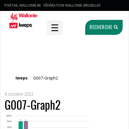
PORTAIL WALLONIE.BE
FÉDÉRATION WALLONIE-BRUXELLES
☰
RECHERCHE
Fichier média
Iweps
/
G007-Graph2
6 octobre 2022
G007-Graph2