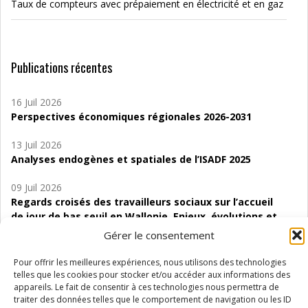
Taux de compteurs avec prépaiement en électricité et en gaz
Publications récentes
16 Juil 2026
Perspectives économiques régionales 2026-2031
13 Juil 2026
Analyses endogènes et spatiales de l’ISADF 2025
09 Juil 2026
Regards croisés des travailleurs sociaux sur l’accueil
de jour de bas seuil en Wallonie. Enjeux, évolutions et
perspectives
Gérer le consentement
06 Juil 2026
Pour offrir les meilleures expériences, nous utilisons des technologies
Étude d’évaluabilité des Structures
telles que les cookies pour stocker et/ou accéder aux informations des
d’accompagnement à l’autocréation d’emploi (SAACE)
appareils. Le fait de consentir à ces technologies nous permettra de
traiter des données telles que le comportement de navigation ou les ID