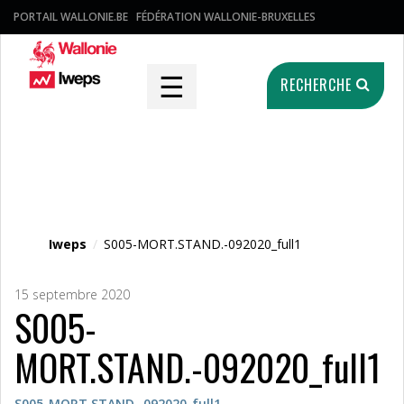
PORTAIL WALLONIE.BE
FÉDÉRATION WALLONIE-BRUXELLES
☰
RECHERCHE
Fichier média
Iweps
/
S005-MORT.STAND.-092020_full1
15 septembre 2020
S005-
MORT.STAND.-092020_full1
S005-MORT.STAND.-092020_full1