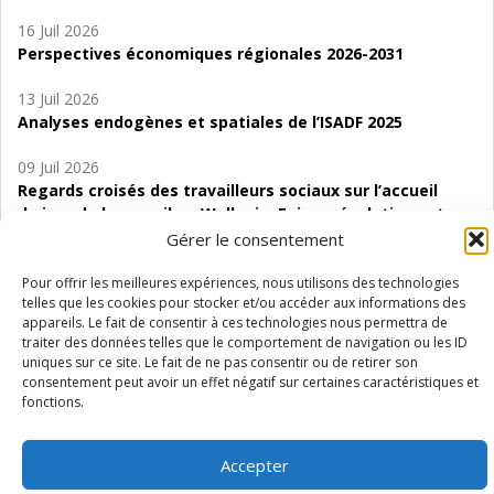
16 Juil 2026
Perspectives économiques régionales 2026-2031
13 Juil 2026
Analyses endogènes et spatiales de l’ISADF 2025
09 Juil 2026
Regards croisés des travailleurs sociaux sur l’accueil
de jour de bas seuil en Wallonie. Enjeux, évolutions et
perspectives
Gérer le consentement
06 Juil 2026
Pour offrir les meilleures expériences, nous utilisons des technologies
telles que les cookies pour stocker et/ou accéder aux informations des
Étude d’évaluabilité des Structures
appareils. Le fait de consentir à ces technologies nous permettra de
d’accompagnement à l’autocréation d’emploi (SAACE)
traiter des données telles que le comportement de navigation ou les ID
uniques sur ce site. Le fait de ne pas consentir ou de retirer son
01 Juil 2026
consentement peut avoir un effet négatif sur certaines caractéristiques et
Pénurie du personnel infirmier :quels indicateurs
fonctions.
d’offre de soins pour comprendre la situation en
Wallonie ?
Accepter