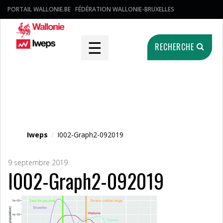
PORTAIL WALLONIE.BE
FÉDÉRATION WALLONIE-BRUXELLES
☰
RECHERCHE
Fichier média
Iweps
/
I002-Graph2-092019
9 septembre 2019
I002-Graph2-092019