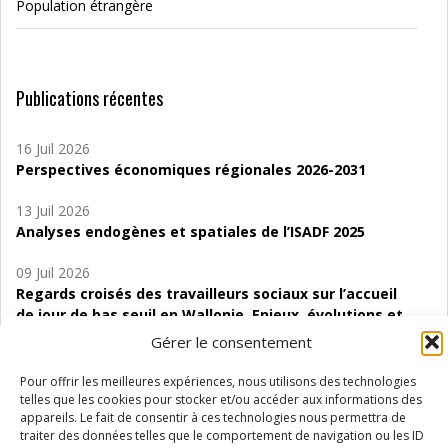
Population étrangère
Publications récentes
16 Juil 2026
Perspectives économiques régionales 2026-2031
13 Juil 2026
Analyses endogènes et spatiales de l’ISADF 2025
09 Juil 2026
Regards croisés des travailleurs sociaux sur l’accueil
de jour de bas seuil en Wallonie. Enjeux, évolutions et
perspectives
Gérer le consentement
06 Juil 2026
Pour offrir les meilleures expériences, nous utilisons des technologies
Étude d’évaluabilité des Structures
telles que les cookies pour stocker et/ou accéder aux informations des
d’accompagnement à l’autocréation d’emploi (SAACE)
appareils. Le fait de consentir à ces technologies nous permettra de
traiter des données telles que le comportement de navigation ou les ID