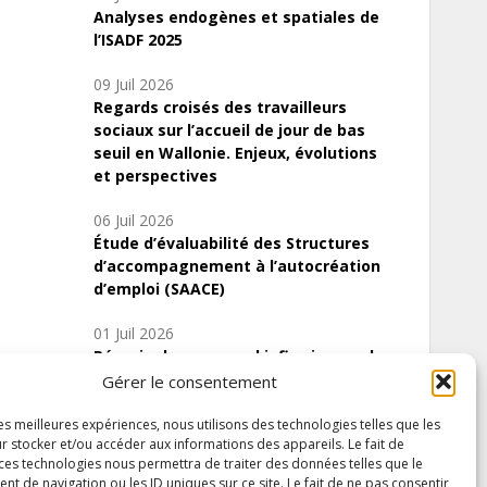
Analyses endogènes et spatiales de
l’ISADF 2025
09 Juil 2026
Regards croisés des travailleurs
sociaux sur l’accueil de jour de bas
seuil en Wallonie. Enjeux, évolutions
et perspectives
06 Juil 2026
Étude d’évaluabilité des Structures
d’accompagnement à l’autocréation
d’emploi (SAACE)
01 Juil 2026
Pénurie du personnel infirmier :quels
indicateurs d’offre de soins pour
Gérer le consentement
comprendre la situation en Wallonie ?
les meilleures expériences, nous utilisons des technologies telles que les
r stocker et/ou accéder aux informations des appareils. Le fait de
 ces technologies nous permettra de traiter des données telles que le
 de navigation ou les ID uniques sur ce site. Le fait de ne pas consentir