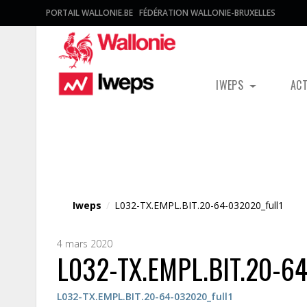
PORTAIL WALLONIE.BE
FÉDÉRATION WALLONIE-BRUXELLES
IWEPS
AC
Fichier média
Iweps
/
L032-TX.EMPL.BIT.20-64-032020_full1
4 mars 2020
L032-TX.EMPL.BIT.20-64
L032-TX.EMPL.BIT.20-64-032020_full1