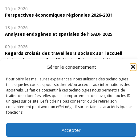
16 Juil 2026
Perspectives économiques régionales 2026-2031
13 Juil 2026
Analyses endogènes et spatiales de l’ISADF 2025
09 Juil 2026
Regards croisés des travailleurs sociaux sur l’accueil
de jour de bas seuil en Wallonie. Enjeux, évolutions et
perspectives
Gérer le consentement
06 Juil 2026
Pour offrir les meilleures expériences, nous utilisons des technologies
telles que les cookies pour stocker et/ou accéder aux informations des
Étude d’évaluabilité des Structures
appareils. Le fait de consentir à ces technologies nous permettra de
d’accompagnement à l’autocréation d’emploi (SAACE)
traiter des données telles que le comportement de navigation ou les ID
uniques sur ce site. Le fait de ne pas consentir ou de retirer son
01 Juil 2026
consentement peut avoir un effet négatif sur certaines caractéristiques et
Pénurie du personnel infirmier :quels indicateurs
fonctions.
d’offre de soins pour comprendre la situation en
Wallonie ?
Accepter