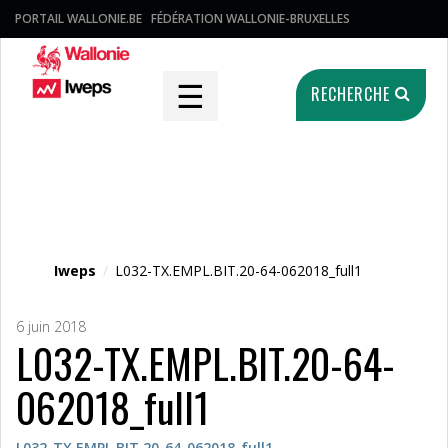
PORTAIL WALLONIE.BE
FÉDÉRATION WALLONIE-BRUXELLES
☰
RECHERCHE
Fichier média
Iweps
/
L032-TX.EMPL.BIT.20-64-062018_full1
6 juin 2018
L032-TX.EMPL.BIT.20-64-
062018_full1
L032-TX.EMPL.BIT.20-64-062018_full1