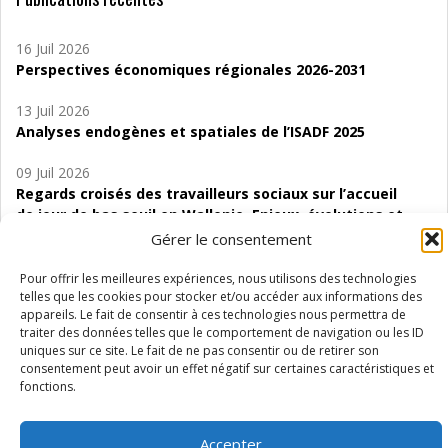
16 Juil 2026
Perspectives économiques régionales 2026-2031
13 Juil 2026
Analyses endogènes et spatiales de l’ISADF 2025
09 Juil 2026
Regards croisés des travailleurs sociaux sur l’accueil
de jour de bas seuil en Wallonie. Enjeux, évolutions et
perspectives
Gérer le consentement
06 Juil 2026
Pour offrir les meilleures expériences, nous utilisons des technologies
Étude d’évaluabilité des Structures
telles que les cookies pour stocker et/ou accéder aux informations des
appareils. Le fait de consentir à ces technologies nous permettra de
d’accompagnement à l’autocréation d’emploi (SAACE)
traiter des données telles que le comportement de navigation ou les ID
uniques sur ce site. Le fait de ne pas consentir ou de retirer son
01 Juil 2026
consentement peut avoir un effet négatif sur certaines caractéristiques et
Pénurie du personnel infirmier :quels indicateurs
fonctions.
d’offre de soins pour comprendre la situation en
Wallonie ?
Accepter