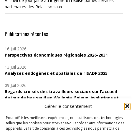
Accueil de jour (aide au logement) réalisé par les services
partenaires des Relais sociaux
Publications récentes
16 Juil 2026
Perspectives économiques régionales 2026-2031
13 Juil 2026
Analyses endogènes et spatiales de l’ISADF 2025
09 Juil 2026
Regards croisés des travailleurs sociaux sur l’accueil
de jour de bas seuil en Wallonie. Enjeux, évolutions et
perspectives
Gérer le consentement
06 Juil 2026
Pour offrir les meilleures expériences, nous utilisons des technologies
Étude d’évaluabilité des Structures
telles que les cookies pour stocker et/ou accéder aux informations des
d’accompagnement à l’autocréation d’emploi (SAACE)
appareils. Le fait de consentir à ces technologies nous permettra de