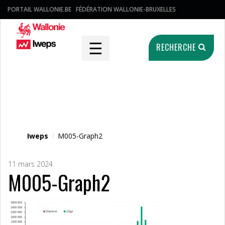
PORTAIL WALLONIE.BE
FÉDÉRATION WALLONIE-BRUXELLES
☰
RECHERCHE
Fichier média
Iweps
/
M005-Graph2
11 mars 2024
M005-Graph2