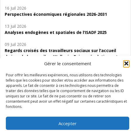
16 Juil 2026
Perspectives économiques régionales 2026-2031
13 Juil 2026
Analyses endogènes et spatiales de l’ISADF 2025
09 Juil 2026
Regards croisés des travailleurs sociaux sur l’accueil
de jour de bas seuil en Wallonie. Enjeux, évolutions et
perspectives
Gérer le consentement
06 Juil 2026
Pour offrir les meilleures expériences, nous utilisons des technologies
telles que les cookies pour stocker et/ou accéder aux informations des
Étude d’évaluabilité des Structures
appareils. Le fait de consentir à ces technologies nous permettra de
d’accompagnement à l’autocréation d’emploi (SAACE)
traiter des données telles que le comportement de navigation ou les ID
uniques sur ce site. Le fait de ne pas consentir ou de retirer son
01 Juil 2026
consentement peut avoir un effet négatif sur certaines caractéristiques et
Pénurie du personnel infirmier :quels indicateurs
fonctions.
d’offre de soins pour comprendre la situation en
Wallonie ?
Accepter