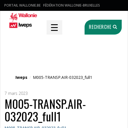
PORTAIL WALLONIE.BE
FÉDÉRATION WALLONIE-BRUXELLES
☰
RECHERCHE
Fichier média
Iweps
/
M005-TRANSP.AIR-032023_full1
7 mars 2023
M005-TRANSP.AIR-
032023_full1
M005-TRANSP.AIR-032023_full1