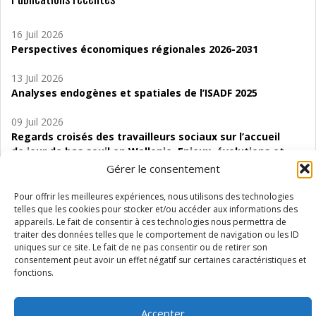
16 Juil 2026
Perspectives économiques régionales 2026-2031
13 Juil 2026
Analyses endogènes et spatiales de l’ISADF 2025
09 Juil 2026
Regards croisés des travailleurs sociaux sur l’accueil
de jour de bas seuil en Wallonie. Enjeux, évolutions et
perspectives
Gérer le consentement
06 Juil 2026
Pour offrir les meilleures expériences, nous utilisons des technologies
Étude d’évaluabilité des Structures
telles que les cookies pour stocker et/ou accéder aux informations des
appareils. Le fait de consentir à ces technologies nous permettra de
d’accompagnement à l’autocréation d’emploi (SAACE)
traiter des données telles que le comportement de navigation ou les ID
uniques sur ce site. Le fait de ne pas consentir ou de retirer son
01 Juil 2026
consentement peut avoir un effet négatif sur certaines caractéristiques et
Pénurie du personnel infirmier :quels indicateurs
fonctions.
d’offre de soins pour comprendre la situation en
Wallonie ?
Accepter