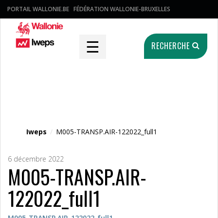
PORTAIL WALLONIE.BE
FÉDÉRATION WALLONIE-BRUXELLES
☰
RECHERCHE
Fichier média
Iweps
/
M005-TRANSP.AIR-122022_full1
6 décembre 2022
M005-TRANSP.AIR-
122022_full1
M005-TRANSP.AIR-122022_full1