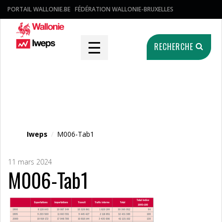
PORTAIL WALLONIE.BE
FÉDÉRATION WALLONIE-BRUXELLES
☰
RECHERCHE
Fichier média
Iweps
/
M006-Tab1
11 mars 2024
M006-Tab1