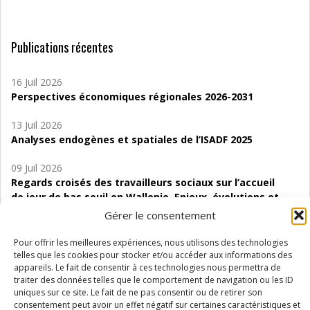
Publications récentes
16 Juil 2026
Perspectives économiques régionales 2026-2031
13 Juil 2026
Analyses endogènes et spatiales de l’ISADF 2025
09 Juil 2026
Regards croisés des travailleurs sociaux sur l’accueil
de jour de bas seuil en Wallonie. Enjeux, évolutions et
perspectives
Gérer le consentement
06 Juil 2026
Pour offrir les meilleures expériences, nous utilisons des technologies
Étude d’évaluabilité des Structures
telles que les cookies pour stocker et/ou accéder aux informations des
appareils. Le fait de consentir à ces technologies nous permettra de
d’accompagnement à l’autocréation d’emploi (SAACE)
traiter des données telles que le comportement de navigation ou les ID
uniques sur ce site. Le fait de ne pas consentir ou de retirer son
01 Juil 2026
consentement peut avoir un effet négatif sur certaines caractéristiques et