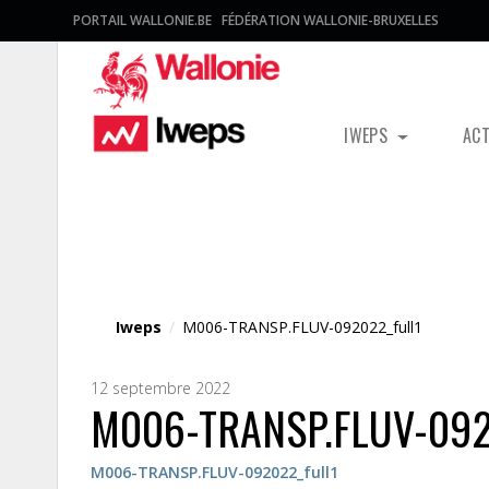
PORTAIL WALLONIE.BE
FÉDÉRATION WALLONIE-BRUXELLES
IWEPS
AC
Fichier média
Iweps
/
M006-TRANSP.FLUV-092022_full1
12 septembre 2022
M006-TRANSP.FLUV-092
M006-TRANSP.FLUV-092022_full1