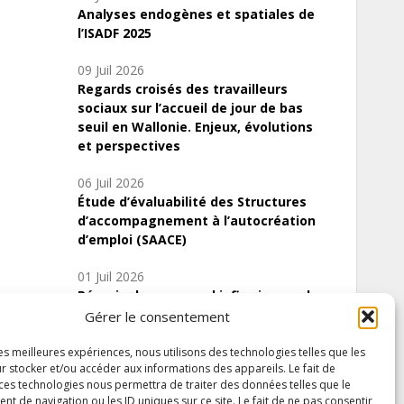
Analyses endogènes et spatiales de
l’ISADF 2025
09 Juil 2026
Regards croisés des travailleurs
sociaux sur l’accueil de jour de bas
seuil en Wallonie. Enjeux, évolutions
et perspectives
06 Juil 2026
Étude d’évaluabilité des Structures
d’accompagnement à l’autocréation
d’emploi (SAACE)
01 Juil 2026
Pénurie du personnel infirmier :quels
indicateurs d’offre de soins pour
Gérer le consentement
comprendre la situation en Wallonie ?
les meilleures expériences, nous utilisons des technologies telles que les
r stocker et/ou accéder aux informations des appareils. Le fait de
 ces technologies nous permettra de traiter des données telles que le
 de navigation ou les ID uniques sur ce site. Le fait de ne pas consentir